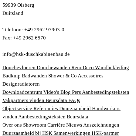
59939 Olsberg
Duitsland
Telefoon: +49 2962 97903-0
Fax: +49 2962 6570
info@hsk-duschkabinenbau.de
Douchevloeren
Douchewanden
RenoDeco Wandbekleding
Badkuip
Badwanden
Shower & Co
Accessoires
Designradiatoren
Downloadcentrum
Video's
Blog
Pers
Aanbestedingsteksten
Vakpartners vinden
Beursdata
FAQs
Objectservice
Referenties
Duurzaamheid
Handwerkers
vinden
Aanbestedingsteksten
Beursdata
Over ons
Showroom
Carrière
Nieuws
Auszeichnungen
Duurzaamheid bij HSK
Samenwerkingen
HSK-partner